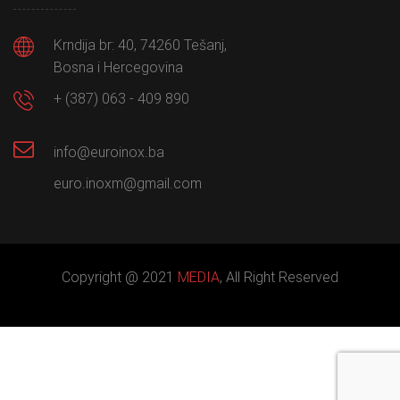
Krndija br: 40, 74260 Tešanj,
Bosna i Hercegovina
+ (387) 063 - 409 890
info@euroinox.ba
euro.inoxm@gmail.com
Copyright @ 2021
MEDIA
, All Right Reserved