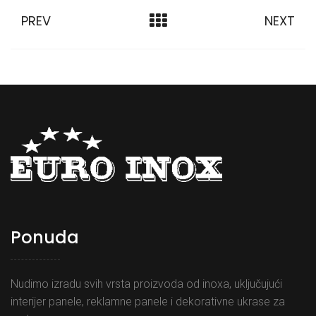
PREV
NEXT
Ponuda
Nudimo izradu svih vrsta proizvoda od inoxa, uključujući
interijer panele, reklamne panele i dekorativne ukrase za