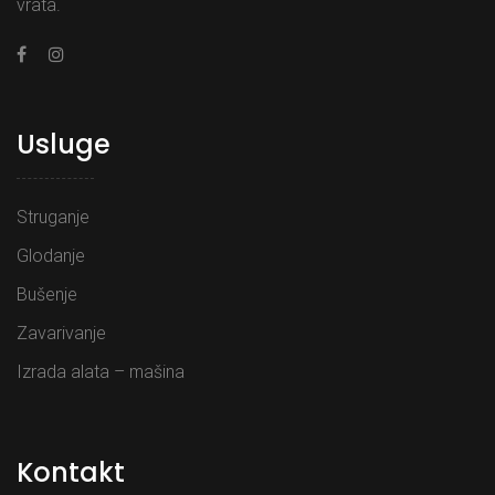
vrata.
Usluge
Struganje
Glodanje
Bušenje
Zavarivanje
Izrada alata – mašina
Kontakt