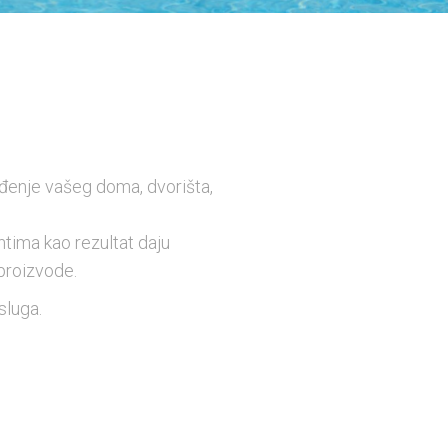
eđenje vašeg doma, dvorišta,
tima kao rezultat daju
 proizvode.
sluga.