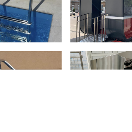
portska oprema
Sanduci
June 12, 2017
June 10, 2017
Rekviziti
Posude