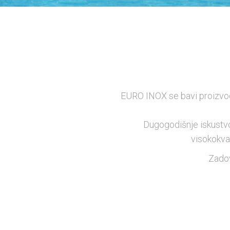
EURO INOX se bavi proizvodn
Dugogodišnje iskustvo
visokokval
Zadov