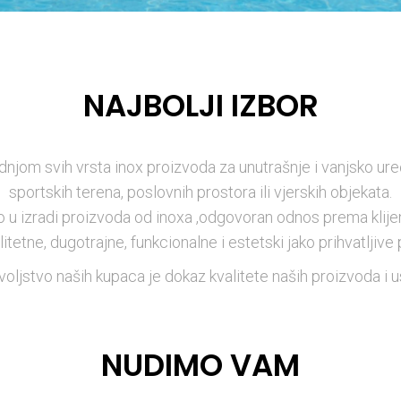
NAJBOLJI IZBOR
jom svih vrsta inox proizvoda za unutrašnje i vanjsko ur
sportskih terena, poslovnih prostora ili vjerskih objekata.
 u izradi proizvoda od inoxa ,odgovoran odnos prema klijen
itetne, dugotrajne, funkcionalne i estetski jako prihvatljive
oljstvo naših kupaca je dokaz kvalitete naših proizvoda i u
NUDIMO VAM