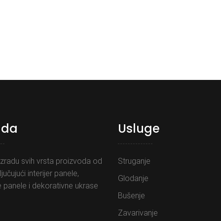
uda
Usluge
zradu svih vrsta proizvoda od
Struganje
ljučujući interijer panele,
Glodanje
 panele i dekorativne ukrase
Bušenje
Zavarivanje