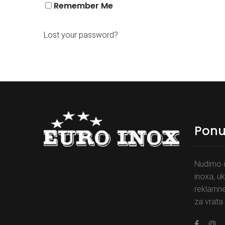
Remember Me
Lost your password?
Pon
Nudimo i
inoxa, uk
reklamne
za vrata.