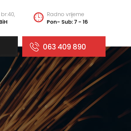
br:40,
Radno vrijeme
BiH
Pon- Sub: 7 - 16
063 409 890