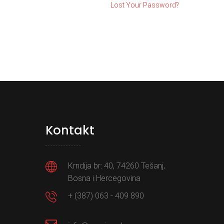
Lost Your Password?
Kontakt
Krndija br: 40, 74260 Tešanj,
Bosna i Hercegovina
+ (387) 063 - 409 890